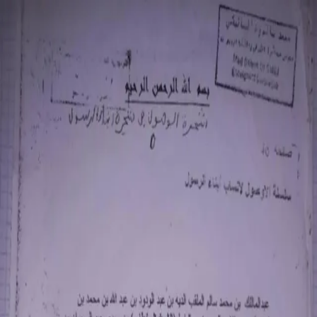
الشرفاء
أولاد عبد الواحد
القائمة الرئيسية
الرئيسية
تواصل معنا
الأرشيف التاريخي
هل كان الشرفاء أولاد عبد الواحد قبيلةً متشكلة في القرن السابع
عشر؟ قراءة نقدية في بعض المغالطات المتداولة:
"تفكيك السرد الكراماتي في مصادر النسب الصحراوي: دراسة
نقدية لروايات سيدي أحمد المرداني
الشرفاء أولاد عبد الواحد - عبد الواحد الشريف
الوسم وعلامة القبيلة
تمييز الشرفاء أولاد عبد الواحد عمّن يشترك معهم في الاسم
علاقات الشرفاء أولاد عبد الواحد
جانب من جهاد قبيبة الشرفاء أولاد عبد الواحد في الجزائر وآزواد
صفحات من كتاب: الفهرس في عمود نسب الأدارسة، المريني
العياشي.
أعلام الشرفاء أولاد عبد الواحد¹
أعلام الشرفاء أولاد عبد الواحد²